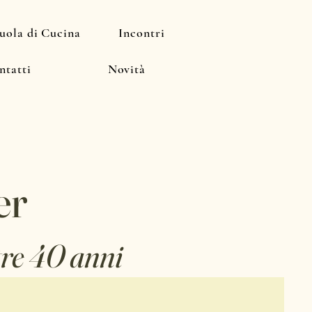
uola di Cucina
Incontri
ntatti
Novità
er
tre 40 anni